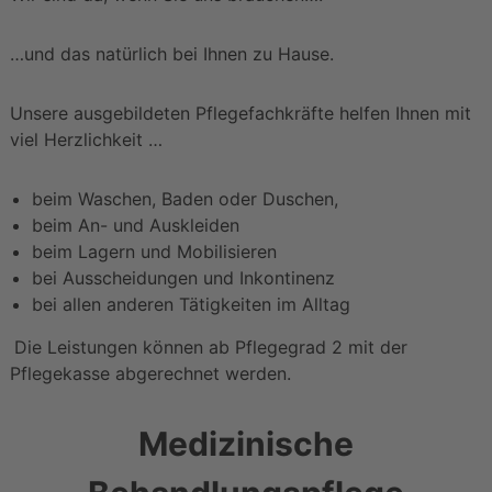
n
z
…und das natürlich bei Ihnen zu Hause.
e
n
Unsere ausgebildeten Pflegefachkräfte helfen Ihnen mit
z
viel Herzlichkeit …
i
n
beim Waschen, Baden oder Duschen,
A
beim An- und Auskleiden
l
beim Lagern und Mobilisieren
b
bei Ausscheidungen und Inkontinenz
s
bei allen anderen Tätigkeiten im Alltag
t
a
Die Leistungen können ab Pflegegrad 2 mit der
d
Pflegekasse abgerechnet werden.
t
-
Medizinische
E
b
i